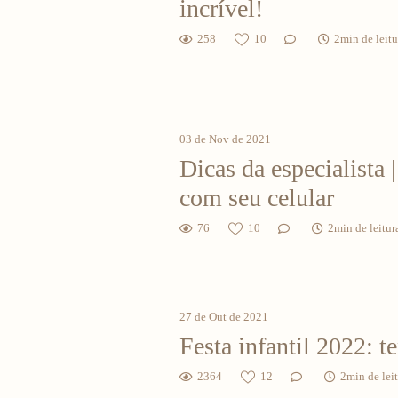
incrível!
258
10
2min de leitu
03 de Nov de 2021
Dicas da especialista 
com seu celular
76
10
2min de leitur
27 de Out de 2021
Festa infantil 2022: t
2364
12
2min de lei