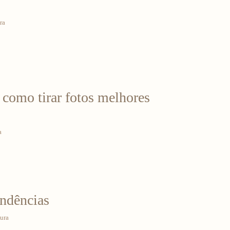
ra
| como tirar fotos melhores
a
endências
tura