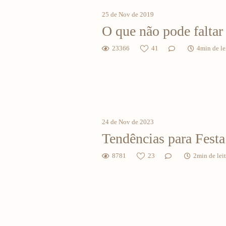
25 de Nov de 2019
O que não pode faltar
23366
41
4min de le
24 de Nov de 2023
Tendências para Festa
8781
23
2min de lei