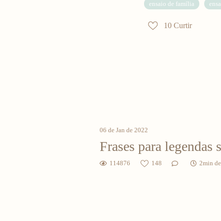
ensaio de família
ensa
10
Curtir
06 de Jan de 2022
Frases para legendas 
114876
148
2min de 