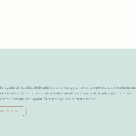
 fotógrafa de família, dedicada à arte de congelar instantes que ecoam a essência da
que vivemos. Especializada em eventos infantis e ensaios de família, minha missão
e simplesmente fotografar. Meu propósito é abrir um portal...
BA MAIS