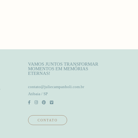
VAMOS JUNTOS TRANSFORMAR
MOMENTOS EM MEMÓRIAS
ETERNAS!
contato@juliecampanholi.com.br
s
Atibaia / SP
CONTATO