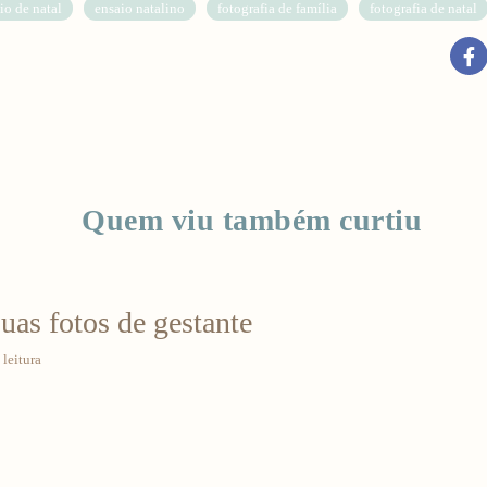
io de natal
ensaio natalino
fotografia de família
fotografia de natal
Quem viu também curtiu
suas fotos de gestante
leitura