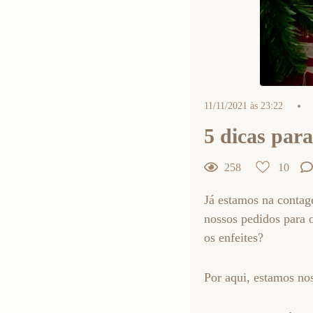
11/11/2021 às 23:22
5 dicas para
258
10
Já estamos na contag
nossos pedidos para 
10
Curtir
os enfeites?
Comentar
Por aqui, estamos nos