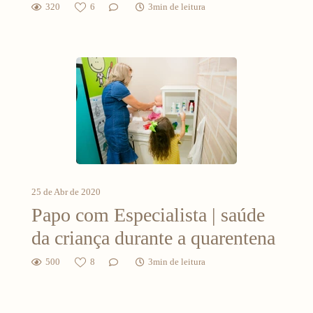
320
6
3min de leitura
25 de Abr de 2020
Papo com Especialista | saúde
da criança durante a quarentena
500
8
3min de leitura