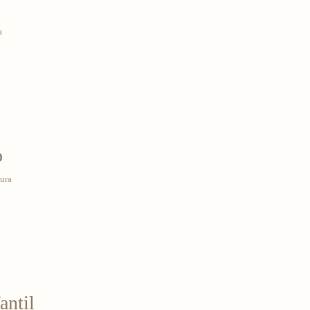
a
o
tura
antil