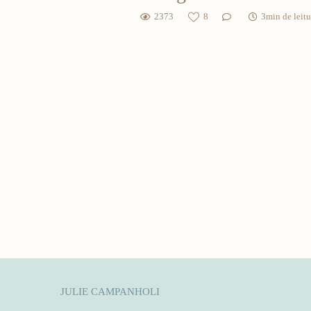
2373
8
3min de leitu
JULIE CAMPANHOLI