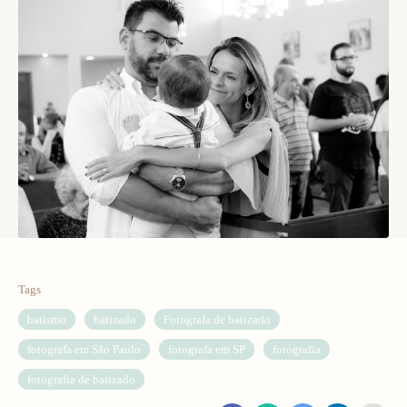
Tags
batismo
batizado
Fotografa de batizado
fotografa em São Paulo
fotografa em SP
fotografia
fotografia de batizado