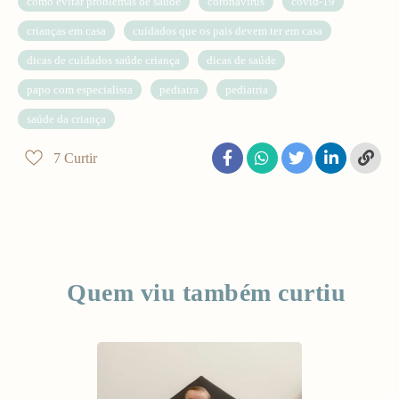
como evitar problemas de saúde
coronavirus
covid-19
crianças em casa
cuidados que os pais devem ter em casa
dicas de cuidados saúde criança
dicas de saúde
papo com especialista
pediatra
pediatria
saúde da criança
7
Curtir
Quem viu também curtiu