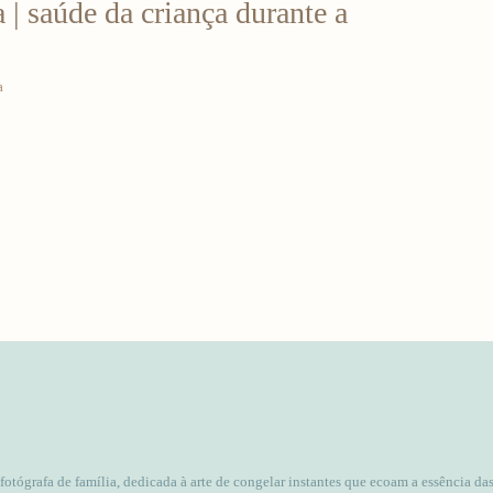
 | saúde da criança durante a
a
 fotógrafa de família, dedicada à arte de congelar instantes que ecoam a essência da