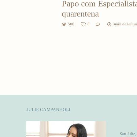
Papo com Especialista
quarentena
500
8
3min de leitur
JULIE CAMPANHOLI
Sou Julie,