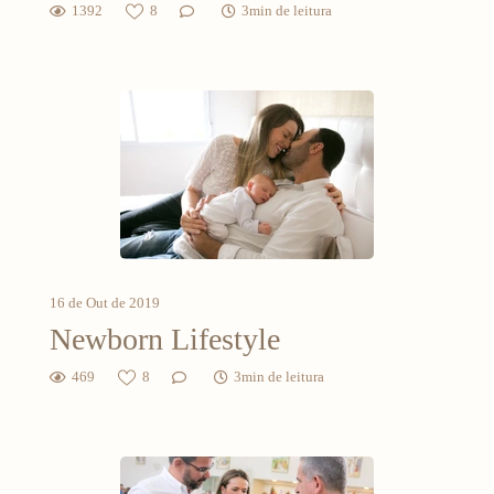
1392
8
3min de leitura
16 de Out de 2019
Newborn Lifestyle
469
8
3min de leitura