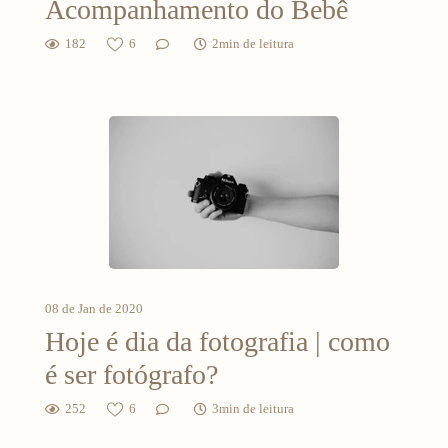
Acompanhamento do Bebê
182
6
2min de leitura
08 de Jan de 2020
Hoje é dia da fotografia | como
é ser fotógrafo?
252
6
3min de leitura