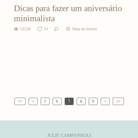
Dicas para fazer um aniversário
minimalista
12236
21
3min de leitura
<<
<
5
6
7
8
9
>
>>
JULIE CAMPANHOLI