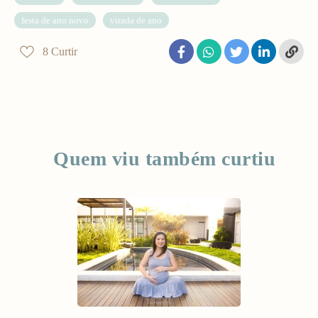
festa de ano novo
virada de ano
8
Curtir
Quem viu também curtiu