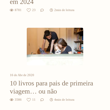
em 2024
8781
23
2min de leitura
16 de Abr de 2020
10 livros para pais de primeira
viagem… ou não
3586
11
4min de leitura