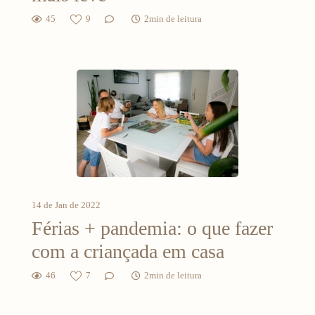
45
9
2min de leitura
14 de Jan de 2022
Férias + pandemia: o que fazer
com a criançada em casa
46
7
2min de leitura