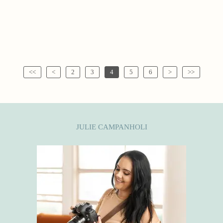
<<
<
2
3
4
5
6
>
>>
JULIE CAMPANHOLI