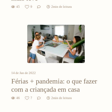
45
9
2min de leitura
14 de Jan de 2022
Férias + pandemia: o que fazer
com a criançada em casa
46
7
2min de leitura