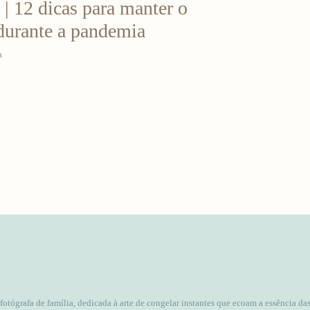
 | 12 dicas para manter o
durante a pandemia
a
 fotógrafa de família, dedicada à arte de congelar instantes que ecoam a essência da