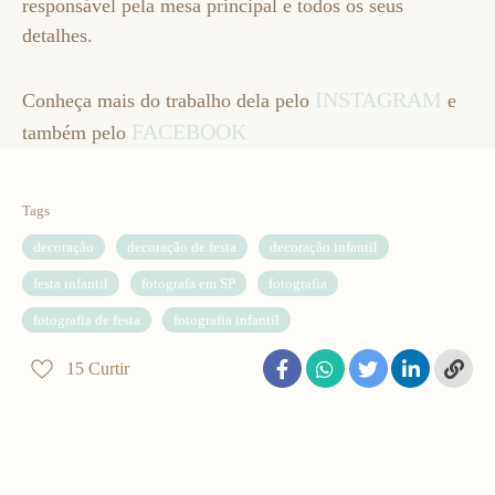
responsável pela mesa principal e todos os seus
detalhes.
INSTAGRAM
Conheça mais do trabalho dela pelo
e
FACEBOOK
também pelo
Tags
decoração
decoração de festa
decoração infantil
festa infantil
fotografa em SP
fotografia
fotografia de festa
fotografia infantil
15
Curtir