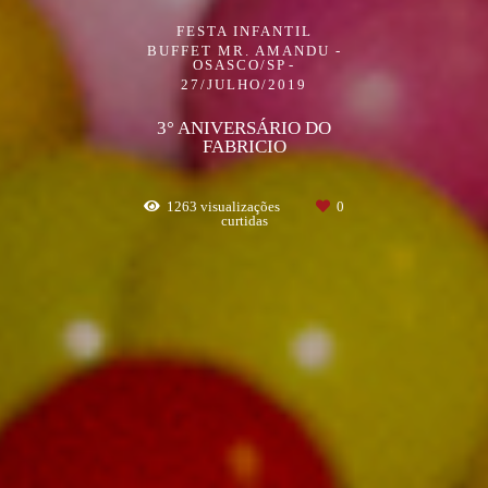
FESTA INFANTIL
BUFFET MR. AMANDU -
OSASCO/SP
27/JULHO/2019
3° ANIVERSÁRIO DO
FABRICIO
1263
visualizações
0
curtidas