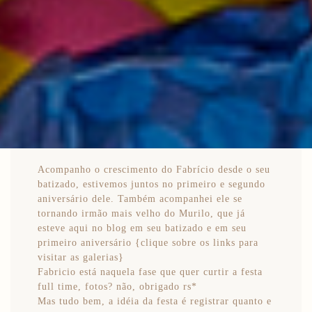
Acompanho o crescimento do Fabrício desde o seu
batizado, estivemos juntos no primeiro e segundo
aniversário dele. Também acompanhei ele se
tornando irmão mais velho do Murilo, que já
esteve aqui no blog em seu batizado e em seu
primeiro aniversário {clique sobre os links para
visitar as galerias}
Fabricio está naquela fase que quer curtir a festa
full time, fotos? não, obrigado rs*
Mas tudo bem, a idéia da festa é registrar quanto e