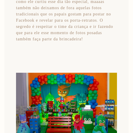
como ele curtiu esse dia tão especial, maaaas
também não deixamos de fora aquelas fotos
tradicionais que os papais gostam para postar no
Facebook e revelar para os porta-retratos. O
segredo é respeitar o time da criança e ir fazendo
que para ele esse momento de fotos posadas
também faça parte da brincadeira!