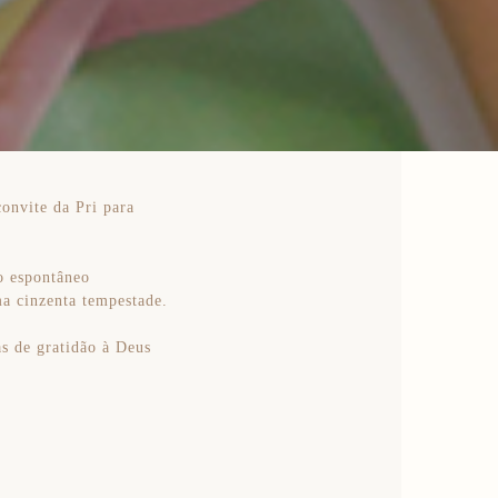
convite da Pri para
o espontâneo
ma cinzenta tempestade.
as de gratidão à Deus