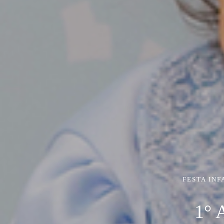
FESTA INF
1°