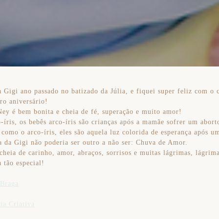
 Gigi ano passado no batizado da Júlia, e fiquei super feliz com o 
ro aniversário!
 Ney é bem bonita e cheia de fé, superação e muito amor!
-íris, os bebês arco-íris são crianças após a mamãe sofrer um abort
 como o arco-íris, eles são aquela luz colorida de esperança após u
ta da Gigi não poderia ser outro a não ser: Chuva de Amor.
 cheia de carinho, amor, abraços, sorrisos e muitas lágrimas, lágrim
 tão especial!
 Braga
ia Criativa