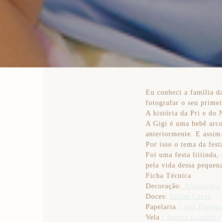
Eu conheci a família da
fotografar o seu primei
A história da Pri e do
A Gigi é uma bebê arco
anteriormente. E assim
Por isso o tema da fes
Foi uma festa liiiinda,
pela vida dessa pequena
Ficha Técnica
Decoração:
Alessandra
Doces:
Lilian Cakes
Papelaria :
Josi Papelar
Vela :
Samea Grazielly