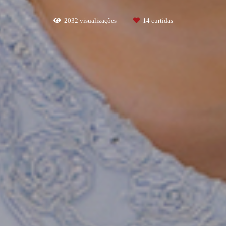
2032
visualizações
14
curtidas