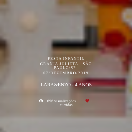
FESTA INFANTIL
GRANJA JULIETA - SÃO
PAULO/SP
07/DEZEMBRO/2019
LARA&ENZO - 4 ANOS
1696
visualizações
1
curtidas