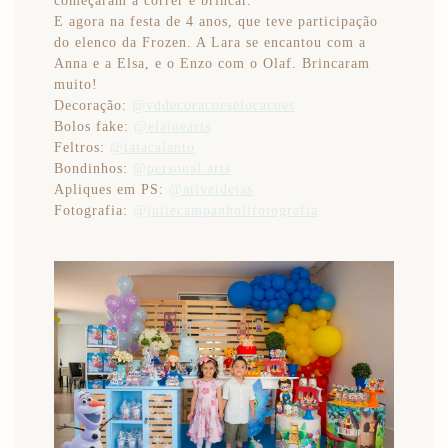
E agora na festa de 4 anos, que teve participação
do elenco da Frozen. A Lara se encantou com a
Anna e a Elsa, e o Enzo com o Olaf. Brincaram
muito!
Decoração:
@vddecoracoeselocacoes
Bolos fake:
@elainearts
Feltros:
@tatacalanto
Bondinhos:
@personal.arts
Apliques em PS:
@ativeideias
Fotografia:
@juliecampanholifotografia