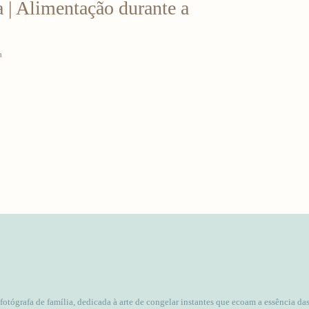
 | Alimentação durante a
a
 fotógrafa de família, dedicada à arte de congelar instantes que ecoam a essência da