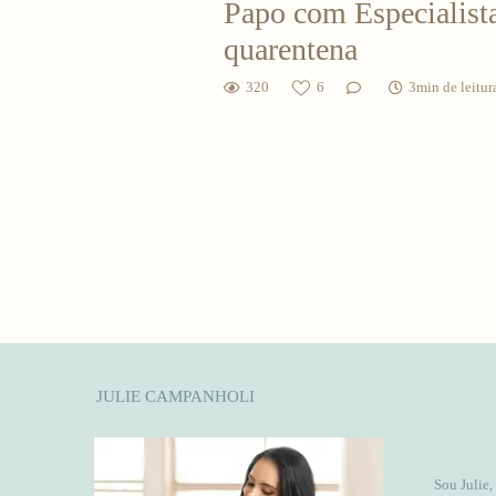
Papo com Especialista
quarentena
320
6
3min de leitur
JULIE CAMPANHOLI
Sou Julie,