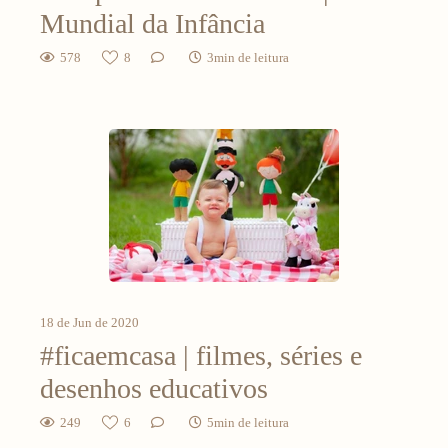
Mundial da Infância
578
8
3min de leitura
18 de Jun de 2020
#ficaemcasa | filmes, séries e
desenhos educativos
249
6
5min de leitura