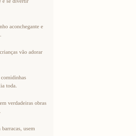
é se divertir
inho aconchegante e
.
 crianças vão adorar
m comidinhas
ia toda.
riem verdadeiras obras
.
 barracas, usem