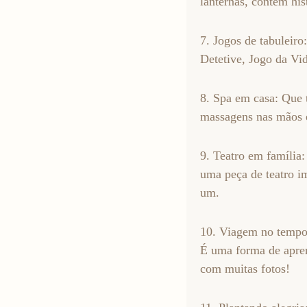
lanternas, contem his
7. Jogos de tabuleir
Detetive, Jogo da Vid
8. Spa em casa: Que t
massagens nas mãos e
9. Teatro em família
uma peça de teatro im
um.
10. Viagem no tempo: 
É uma forma de apren
com muitas fotos!