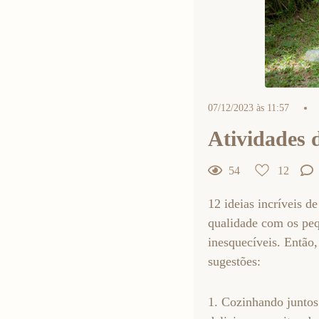
07/12/2023 às 11:57
Atividades d
54
12
12
Curtir
12 ideias incríveis d
Comentar
qualidade com os peq
inesquecíveis. Então,
sugestões:
1. Cozinhando juntos