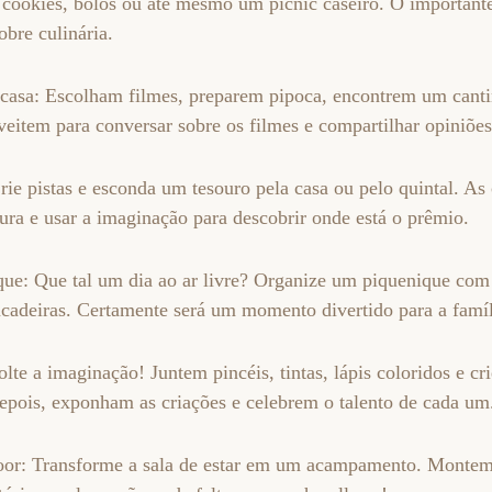
e cookies, bolos ou até mesmo um picnic caseiro. O importante 
bre culinária.
casa: Escolham filmes, preparem pipoca, encontrem um cant
eitem para conversar sobre os filmes e compartilhar opiniões
rie pistas e esconda um tesouro pela casa ou pelo quintal. As
ura e usar a imaginação para descobrir onde está o prêmio.
que: Que tal um dia ao ar livre? Organize um piquenique co
ncadeiras. Certamente será um momento divertido para a famíl
Solte a imaginação! Juntem pincéis, tintas, lápis coloridos e c
Depois, exponham as criações e celebrem o talento de cada um
or: Transforme a sala de estar em um acampamento. Montem