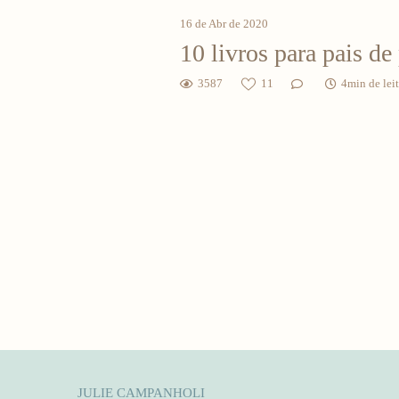
16 de Abr de 2020
10 livros para pais d
3587
11
4min de lei
JULIE CAMPANHOLI