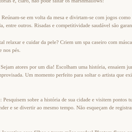
tórias e, claro, não pode faltar os marshmallows!
o: Reúnam-se em volta da mesa e divirtam-se com jogos como 
a, entre outros. Risadas e competitividade saudável são garan
al relaxar e cuidar da pele? Criem um spa caseiro com máscar
 nos pés.
: Sejam atores por um dia! Escolham uma história, ensaiem ju
provisada. Um momento perfeito para soltar o artista que exi
Pesquisem sobre a história de sua cidade e visitem pontos tur
der e se divertir ao mesmo tempo. Não esqueçam de registr