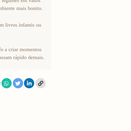
ou legumes em vasos
biente mais bonito.
m livros infantis ou
ês a criar momentos
passam rápido demais.