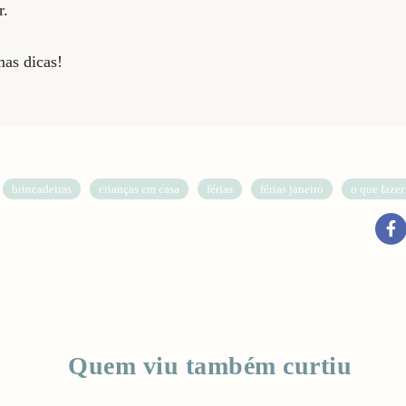
r.
mas dicas!
brincadeiras
crianças em casa
férias
férias janeiro
o que fazer
Quem viu também curtiu