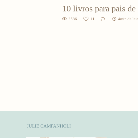
10 livros para pais d
3586
11
4min de lei
JULIE CAMPANHOLI