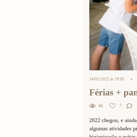
14/01/2022 às 19:05
Férias + pa
46
7
7
Curtir
2022 chegou, e aind
Comentar
algumas atividades p
higienização e evita