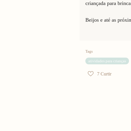
criançada para brinca
Beijos e até as próxi
Tags
atividades para crianças
7
Curtir