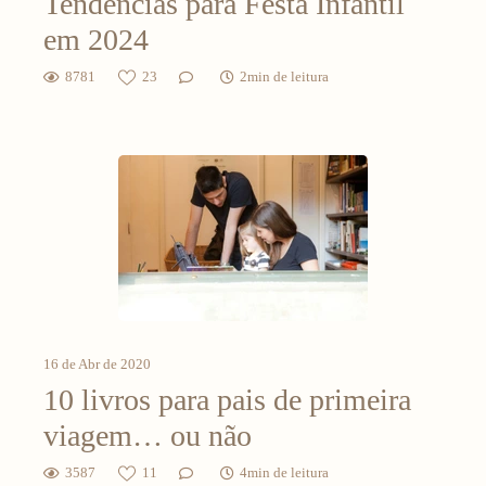
Tendências para Festa Infantil
em 2024
8781
23
2min de leitura
16 de Abr de 2020
10 livros para pais de primeira
viagem… ou não
3587
11
4min de leitura