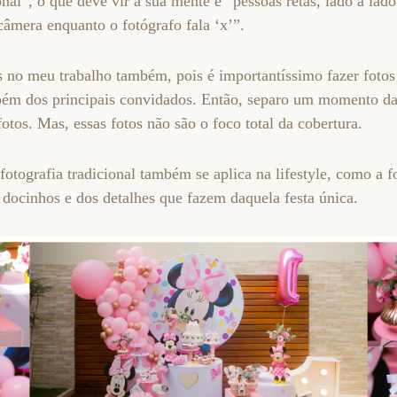
nal”, o que deve vir a sua mente é “pessoas retas, lado a lado
câmera enquanto o fotógrafo fala ‘x’”.
s no meu trabalho também, pois é importantíssimo fazer fotos 
mbém dos principais convidados. Então, separo um momento da
fotos. Mas, essas fotos não são o foco total da cobertura.
fotografia tradicional também se aplica na lifestyle, como a f
 docinhos e dos detalhes que fazem daquela festa única.