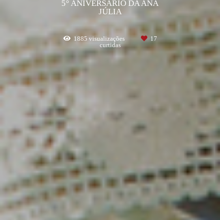
5° ANIVERSÁRIO DA ANA
JÚLIA
1885
visualizações
17
curtidas