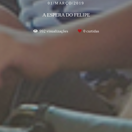
01/MARÇO/2019
A ESPERA DO FELIPE
992
visualizações
0
curtidas