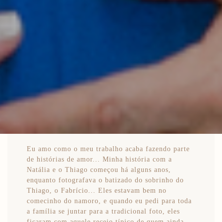
Eu amo como o meu trabalho acaba fazendo parte
de histórias de amor... Minha história com a
Natália e o Thiago começou há alguns anos,
enquanto fotografava o batizado do sobrinho do
Thiago, o Fabrício... Eles estavam bem no
comecinho do namoro, e quando eu pedi para toda
a família se juntar para a tradicional foto, eles
ficaram com aquele receio típico de quem ainda