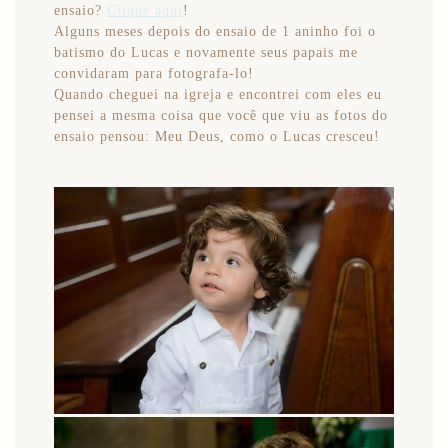
ensaio?
Clique aqui
!
Alguns meses depois do ensaio de 1 aninho foi o
batismo do Lucas e novamente seus papais me
convidaram para fotografa-lo!
Quando cheguei na igreja e encontrei com eles eu
pensei a mesma coisa que você que viu as fotos do
ensaio pensou: Meu Deus, como o Lucas cresceu!