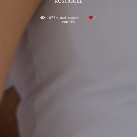
RUSTIGUEL
1677
visualizações
0
curtidas